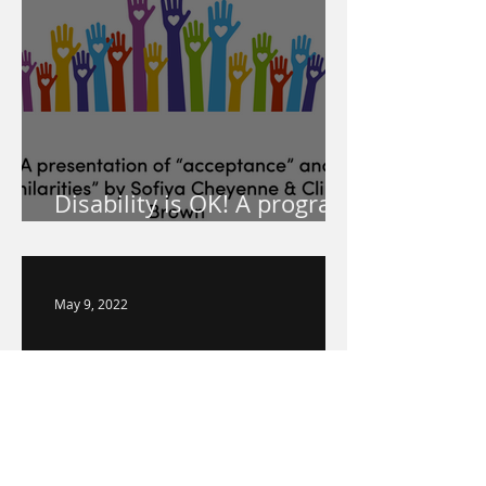
Disability is OK! A program
for your school!
May 9, 2022