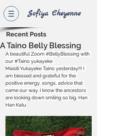
Sofiya Che
yenne
Recent Posts
A Taino Belly Blessing
A beautiful Zoom 
#BellyBlessing
 with 
our 
#Taino
 yukayeke 
Maisiti Yukayeke Taino
 yesterday!!! I 
am blessed and grateful for the 
positive energy, songs, advice that 
came our way. I know the ancestors 
are looking down smiling so big. Han 
Han Katu